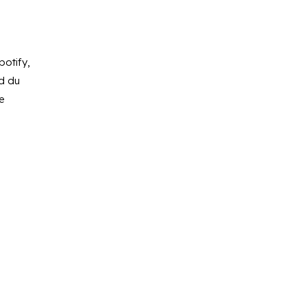
potify,
d du
e