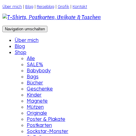
Zum
Über mich
|
Blog
|
Reiseblog
|
Grafik
|
Kontakt
Inhalt
springen
Navigation umschalten
Über mich
Blog
Shop
Alle
SALE%
Babybody
Bags
Bücher
Geschenke
Kinder
Magnete
Mützen
Originale
Poster & Plakate
Postkarten
Sockstar-Monster