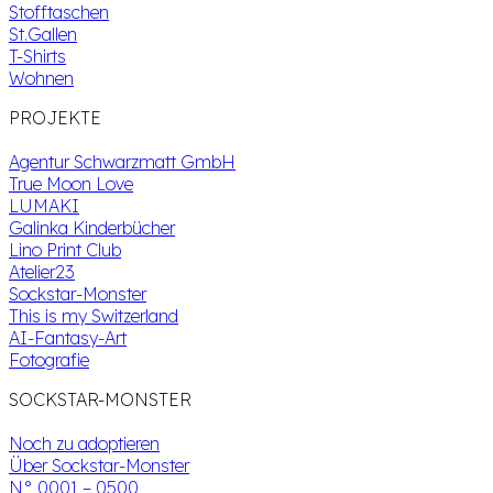
Stofftaschen
St.Gallen
T-Shirts
Wohnen
PROJEKTE
Agentur Schwarzmatt GmbH
True Moon Love
LUMAKI
Galinka Kinderbücher
Lino Print Club
Atelier23
Sockstar-Monster
This is my Switzerland
AI-Fantasy-Art
Fotografie
SOCKSTAR-MONSTER
Noch zu adoptieren
Über Sockstar-Monster
N° 0001 – 0500