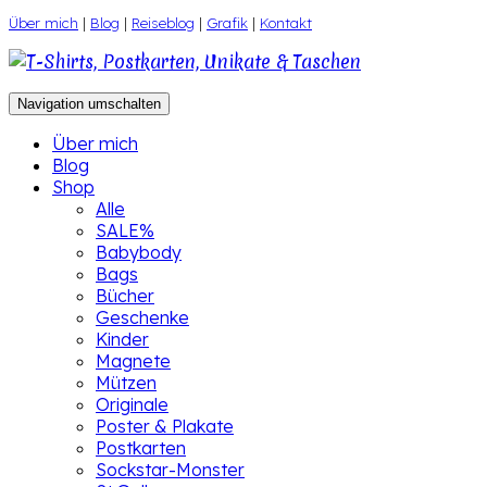
Zum
Über mich
|
Blog
|
Reiseblog
|
Grafik
|
Kontakt
Inhalt
springen
Navigation umschalten
Über mich
Blog
Shop
Alle
SALE%
Babybody
Bags
Bücher
Geschenke
Kinder
Magnete
Mützen
Originale
Poster & Plakate
Postkarten
Sockstar-Monster