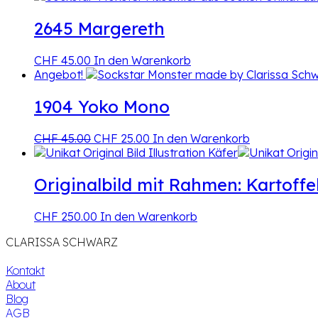
2645 Margereth
CHF
45.00
In den Warenkorb
Angebot!
1904 Yoko Mono
Ursprünglicher
Aktueller
CHF
45.00
CHF
25.00
In den Warenkorb
Preis
Preis
war:
ist:
CHF 45.00
CHF 25.00.
Originalbild mit Rahmen: Kartoffe
CHF
250.00
In den Warenkorb
CLARISSA SCHWARZ
Kontakt
About
Blog
AGB