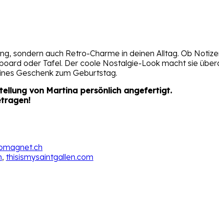
g, sondern auch Retro-Charme in deinen Alltag. Ob Notizen,
board oder Tafel. Der coole Nostalgie-Look macht sie übera
kleines Geschenk zum Geburtstag.
llung von Martina persönlich angefertigt.
etragen!
tomagnet.ch
m
,
thisismysaintgallen.com