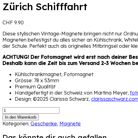
Zürich Schifffahrt
CHF
9.90
Diese stylischen Vintage-Magnete bringen nicht nur Ordnun
Magneten befestigst du alles sicher an Kühlschrank, White
der Schule. Perfekt auch als originelles Mitbringsel oder 
ACHTUNG! Der Fotomagnet wird erst nach deiner Beste
Deshalb kann die Zeit bis zum Versand 2-3 Wochen b
Kühlschrankmagnet, Fotomagnet
Grösse: 78 x 53mm
Premium Qualität
Handgefertigt in der Schweiz von Martina Meyer,
fo
Design: ©2025 Clarissa Schwarz,
clarissaschwarz.co
Kühlschrank
Magnet
In den Warenkorb
RetroZürich
Kategorien:
Geschenke
,
Magnete
Schifffahrt
Menge
Das könnte dir auch gefallen …