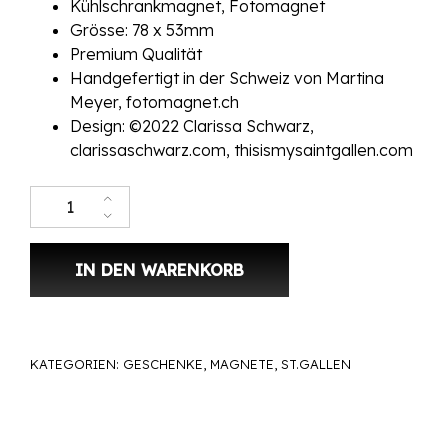
Kühlschrankmagnet, Fotomagnet
Grösse: 78 x 53mm
Premium Qualität
Handgefertigt in der Schweiz von Martina
Meyer,
fotomagnet.ch
Design: ©2022 Clarissa Schwarz,
clarissaschwarz.com
,
thisismysaintgallen.com
Kühlschrank Magnet RetroSt.Gallen Blaues Haus Menge
IN DEN WARENKORB
KATEGORIEN:
GESCHENKE
,
MAGNETE
,
ST.GALLEN