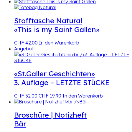
Stofftasche Natural
«This is my Saint Gallen»
CHF
42.00
In den Warenkorb
Angebot!
«St.Galler Geschichten»
3. Auflage – LETZTE STüCKE
Ursprünglicher
Aktueller
CHF
32.00
CHF
19.90
In den Warenkorb
Preis
Preis
war:
ist:
CHF 32.00
CHF 19.90.
Broschüre | Notizheft
Bär