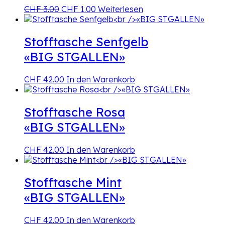
Ursprünglicher
Aktueller
CHF
3.00
CHF
1.00
Weiterlesen
Preis
Preis
war:
ist:
CHF 3.00
CHF 1.00.
Stofftasche Senfgelb
«BIG STGALLEN»
CHF
42.00
In den Warenkorb
Stofftasche Rosa
«BIG STGALLEN»
CHF
42.00
In den Warenkorb
Stofftasche Mint
«BIG STGALLEN»
CHF
42.00
In den Warenkorb