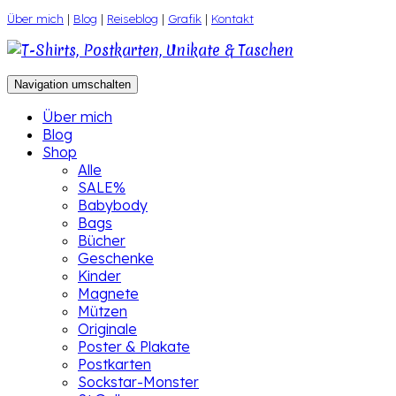
Zum
Über mich
|
Blog
|
Reiseblog
|
Grafik
|
Kontakt
Inhalt
springen
Navigation umschalten
Über mich
Blog
Shop
Alle
SALE%
Babybody
Bags
Bücher
Geschenke
Kinder
Magnete
Mützen
Originale
Poster & Plakate
Postkarten
Sockstar-Monster