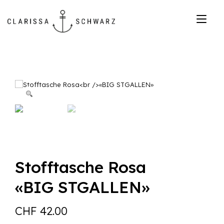
Zum
Inhalt
Nav
springen
ums
Stofftasche Rosa
«BIG STGALLEN»
CHF
42.00