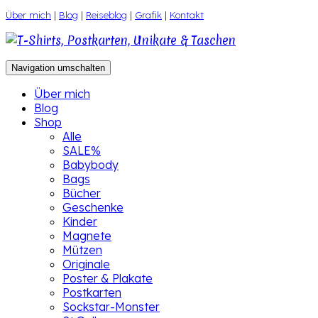
Zum
Über mich
|
Blog
|
Reiseblog
|
Grafik
|
Kontakt
Inhalt
springen
Navigation umschalten
Über mich
Blog
Shop
Alle
SALE%
Babybody
Bags
Bücher
Geschenke
Kinder
Magnete
Mützen
Originale
Poster & Plakate
Postkarten
Sockstar-Monster