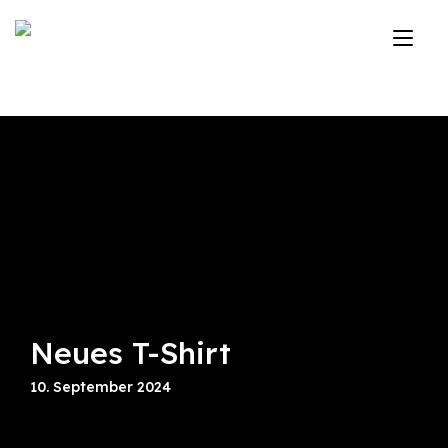
Zum
Inhalt
Nav
springen
ums
Neues T-Shirt
10. September 2024