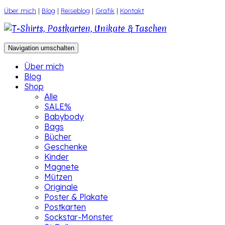
Zum
Über mich
|
Blog
|
Reiseblog
|
Grafik
|
Kontakt
Inhalt
springen
Navigation umschalten
Über mich
Blog
Shop
Alle
SALE%
Babybody
Bags
Bücher
Geschenke
Kinder
Magnete
Mützen
Originale
Poster & Plakate
Postkarten
Sockstar-Monster