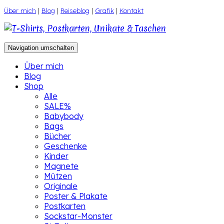
Zum
Über mich
|
Blog
|
Reiseblog
|
Grafik
|
Kontakt
Inhalt
springen
Navigation umschalten
Über mich
Blog
Shop
Alle
SALE%
Babybody
Bags
Bücher
Geschenke
Kinder
Magnete
Mützen
Originale
Poster & Plakate
Postkarten
Sockstar-Monster