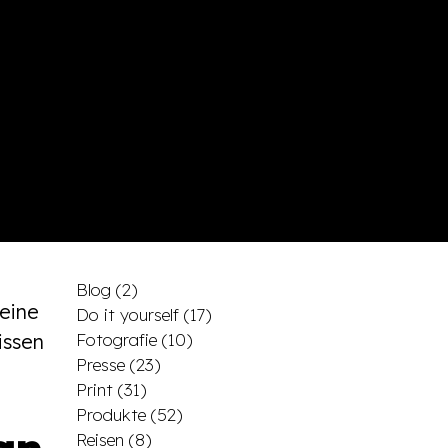
Blog
(2)
meine
Do it yourself
(17)
issen
Fotografie
(10)
Presse
(23)
Print
(31)
Produkte
(52)
Reisen
(8)