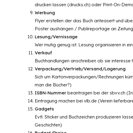
drucken lassen (drucks.ch) oder Print-On-De
Werbung
Flyer erstellen der das Buch anteasert und üb
Poster aushängen / Publireportage an Zeitun
Lesung/Vernissage
Wer mutig genug ist: Lesung organisieren in 
Verkauf
Buchhandlungen anschreiben ob sie interesse
Verpackung/Vertrieb/Versand/Lagerung
Sich um Kartonverpackungen/Rechnungen kümme
man die Bücher?)
ISBN-Nummer
beantragen bei der sbvv.ch (I
Eintragung machen bei vlb.de (Verein lieferbar
Gadgets
Evtl. Sticker und Buchzeichen produzieren lass
Geschichten)
Budget/Preise