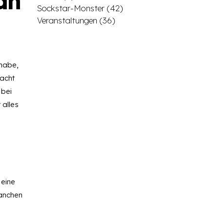
an
Sockstar-Monster
(42)
Veranstaltungen
(36)
 habe,
racht
 bei
 alles
 eine
manchen