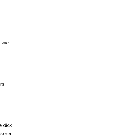
 wie
rs
e dick
ckerei