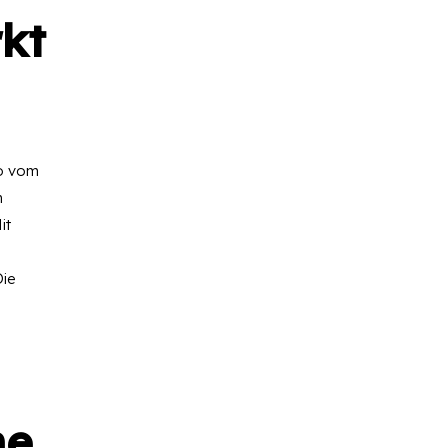
rkt
go vom
n
it
,
Die
ne