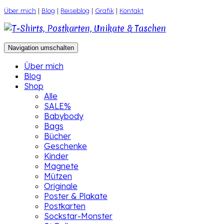
Zum
Über mich
|
Blog
|
Reiseblog
|
Grafik
|
Kontakt
Inhalt
springen
Navigation umschalten
Über mich
Blog
Shop
Alle
SALE%
Babybody
Bags
Bücher
Geschenke
Kinder
Magnete
Mützen
Originale
Poster & Plakate
Postkarten
Sockstar-Monster