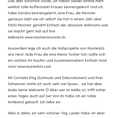
Das aller schönste vorab, wir haben wieder einmal mehr
wirklich tolle Koffermarkt-Frauen kennengelernt! Und ich
habe Sandra kennengelernt, eine Frau, die Monster
genauso liebt wie ich selbst! Sie hat in einem Jahr über
5500 Monster genäht! Einfach der absolute Wahnsinn was
sie macht! geht mal auf ihre
Webseite
www.taschenmonster.ch
.
Ausserdem lege ich euch die Nähprojekte von Musterkitz
ans Herz! Jede Frau die eine kleine Tocher hat, sollte sich
ein solches Kit kaufen und zusammennähen! Einfach total
süss!
www.musterkitz.com
Mit Cornelia Ittig (Schmuck und Dekorationen) und ihrer
Schwester, hatte ich auch sehr viel Spass… sie hat aber
leider keine Webseite 🙁 Aber wer im Wallis ist, trifft sicher
eines Tages auch auf sie! Von ihr habe ich ein tolles
Armband gekauft. Ich liebe es!
Alles in allem, ein sehr schöner Tag. Leider habe ich aber