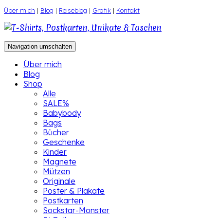
Zum
Über mich
|
Blog
|
Reiseblog
|
Grafik
|
Kontakt
Inhalt
springen
Navigation umschalten
Über mich
Blog
Shop
Alle
SALE%
Babybody
Bags
Bücher
Geschenke
Kinder
Magnete
Mützen
Originale
Poster & Plakate
Postkarten
Sockstar-Monster