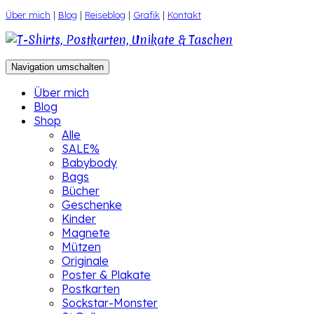
Zum
Über mich
|
Blog
|
Reiseblog
|
Grafik
|
Kontakt
Inhalt
springen
Navigation umschalten
Über mich
Blog
Shop
Alle
SALE%
Babybody
Bags
Bücher
Geschenke
Kinder
Magnete
Mützen
Originale
Poster & Plakate
Postkarten
Sockstar-Monster