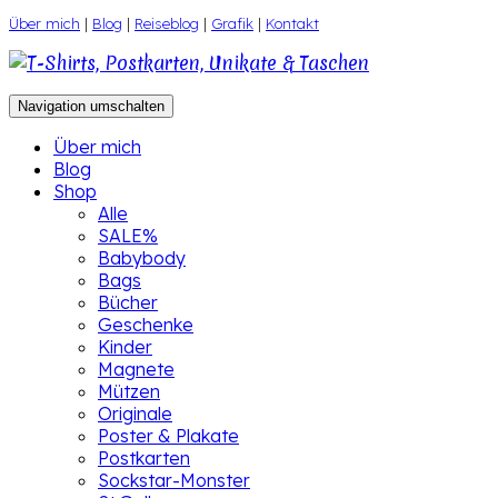
Zum
Über mich
|
Blog
|
Reiseblog
|
Grafik
|
Kontakt
Inhalt
springen
Navigation umschalten
Über mich
Blog
Shop
Alle
SALE%
Babybody
Bags
Bücher
Geschenke
Kinder
Magnete
Mützen
Originale
Poster & Plakate
Postkarten
Sockstar-Monster