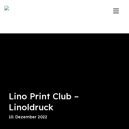
Zum
Inhalt
Nav
springen
ums
Lino Print Club –
Linoldruck
10. Dezember 2022