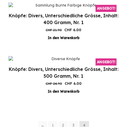
ANGEBOT!
Knöpfe: Divers, Unterschiedliche Grösse, Inhalt:
400 Gramm, Nr. 1
Ursprünglicher
Aktueller
CHF
6.00
CHF
21.90
Preis
Preis
In den Warenkorb
war:
ist:
CHF 21.90
CHF 6.00.
ANGEBOT!
Knöpfe: Divers, Unterschiedliche Grösse, Inhalt:
500 Gramm, Nr. 1
Ursprünglicher
Aktueller
CHF
6.00
CHF
24.90
Preis
Preis
In den Warenkorb
war:
ist:
CHF 24.90
CHF 6.00.
←
1
2
3
4