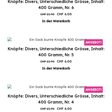
Knöpfe: Divers, Unterschiedliche Grösse, Inhalt:
400 Gramm, Nr. 6
Ursprünglicher
Aktueller
CHF
6.00
CHF
21.90
Preis
Preis
In den Warenkorb
war:
ist:
CHF 21.90
CHF 6.00.
ANGEBOT!
Knöpfe: Divers, Unterschiedliche Grösse, Inhalt:
400 Gramm, Nr. 5
Ursprünglicher
Aktueller
CHF
6.00
CHF
21.90
Preis
Preis
In den Warenkorb
war:
ist:
CHF 21.90
CHF 6.00.
ANGEBOT!
Knöpfe: Divers, Unterschiedliche Grösse, Inhalt:
400 Gramm, Nr. 4
Ursprünglicher
Aktueller
CHF
6.00
CHF
21.90