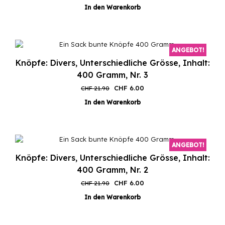
Preis
Preis
In den Warenkorb
war:
ist:
CHF 21.90
CHF 6.00.
ANGEBOT!
Knöpfe: Divers, Unterschiedliche Grösse, Inhalt:
400 Gramm, Nr. 3
Ursprünglicher
Aktueller
CHF
6.00
CHF
21.90
Preis
Preis
In den Warenkorb
war:
ist:
CHF 21.90
CHF 6.00.
ANGEBOT!
Knöpfe: Divers, Unterschiedliche Grösse, Inhalt:
400 Gramm, Nr. 2
Ursprünglicher
Aktueller
CHF
6.00
CHF
21.90
Preis
Preis
In den Warenkorb
war:
ist:
CHF 21.90
CHF 6.00.