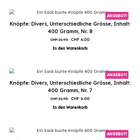
ANGEBOT!
Knöpfe: Divers, Unterschiedliche Grösse, Inhalt:
400 Gramm, Nr. 8
Ursprünglicher
Aktueller
CHF
6.00
CHF
21.90
Preis
Preis
In den Warenkorb
war:
ist:
CHF 21.90
CHF 6.00.
ANGEBOT!
Knöpfe: Divers, Unterschiedliche Grösse, Inhalt:
400 Gramm, Nr. 7
Ursprünglicher
Aktueller
CHF
6.00
CHF
21.90
Preis
Preis
In den Warenkorb
war:
ist:
CHF 21.90
CHF 6.00.
ANGEBOT!