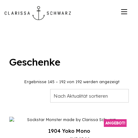
Zum
Inhalt
Nav
springen
ums
Geschenke
Nach
Ergebnisse 145 – 192 von 192 werden angezeigt
Aktualitä
sortiert
Nach Aktualität sortieren
ANGEBOT!
1904 Yoko Mono