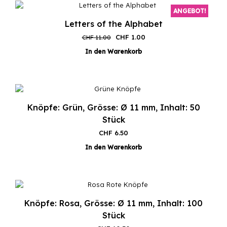
ANGEBOT!
Letters of the Alphabet
Ursprünglicher
Aktueller
CHF
1.00
CHF
11.00
Preis
Preis
In den Warenkorb
war:
ist:
CHF 11.00
CHF 1.00.
Knöpfe: Grün, Grösse: Ø 11 mm, Inhalt: 50
Stück
CHF
6.50
In den Warenkorb
Knöpfe: Rosa, Grösse: Ø 11 mm, Inhalt: 100
Stück