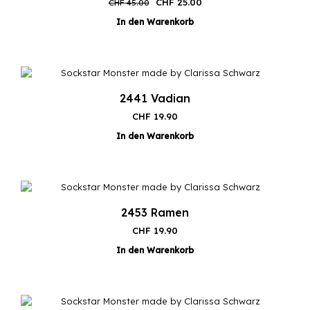
Ursprünglicher
Aktueller
CHF
25.00
CHF
45.00
Preis
Preis
In den Warenkorb
war:
ist:
CHF 45.00
CHF 25.00.
2441 Vadian
CHF
19.90
In den Warenkorb
2453 Ramen
CHF
19.90
In den Warenkorb