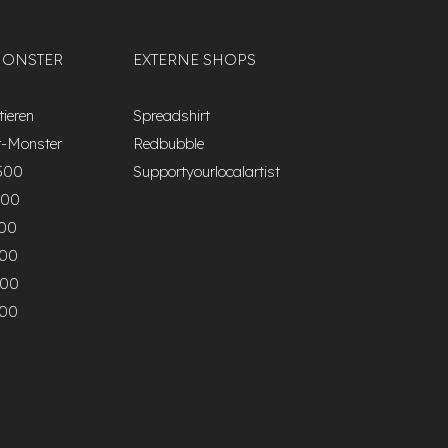
MONSTER
EXTERNE SHOPS
ieren
Spreadshirt
r-Monster
Redbubble
500
Supportyourlocalartist
000
500
000
500
000