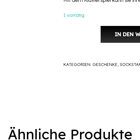
Mit dem Klavierspiel kann sie ihr
1 vorrätig
IN DEN 
NR. 1904 Nane Menge
KATEGORIEN:
GESCHENKE
,
SOCKSTA
Ähnliche Produkte