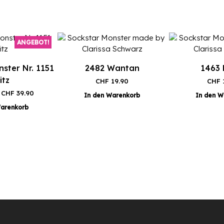
ANGEBOT!
ster Nr. 1151
2482 Wantan
1463 
itz
CHF
19.90
CHF
Ursprünglicher
Aktueller
CHF
39.90
In den Warenkorb
In den W
Preis
Preis
Warenkorb
war:
ist:
CHF 49.90
CHF 39.90.