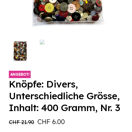
ANGEBOT!
Knöpfe: Divers,
Unterschiedliche Grösse,
Inhalt: 400 Gramm, Nr. 3
Ursprünglicher
Aktueller
CHF
6.00
CHF
21.90
Preis
Preis