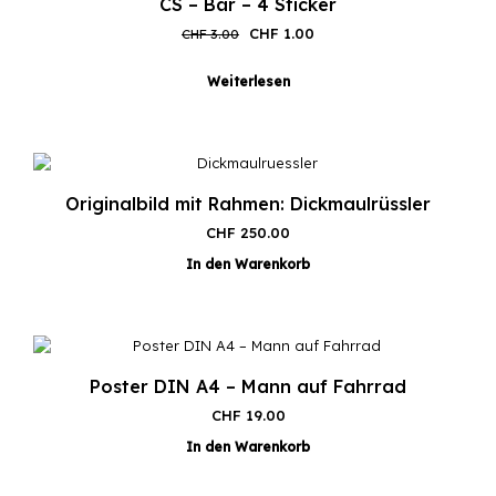
CS – Bär – 4 Sticker
Ursprünglicher
Aktueller
CHF
1.00
CHF
3.00
Preis
Preis
war:
ist:
Weiterlesen
CHF 3.00
CHF 1.00.
Originalbild mit Rahmen: Dickmaulrüssler
CHF
250.00
In den Warenkorb
Poster DIN A4 – Mann auf Fahrrad
CHF
19.00
In den Warenkorb