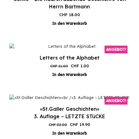
Herrn Bartmann
CHF
18.00
In den Warenkorb
ANGEBOT!
Letters of the Alphabet
Ursprünglicher
Aktueller
CHF
1.00
CHF
11.00
Preis
Preis
In den Warenkorb
war:
ist:
CHF 11.00
CHF 1.00.
ANGEBOT!
«St.Galler Geschichten»
3. Auflage – LETZTE STüCKE
Ursprünglicher
Aktueller
CHF
19.90
CHF
32.00
Preis
Preis
In den Warenkorb
war:
ist: