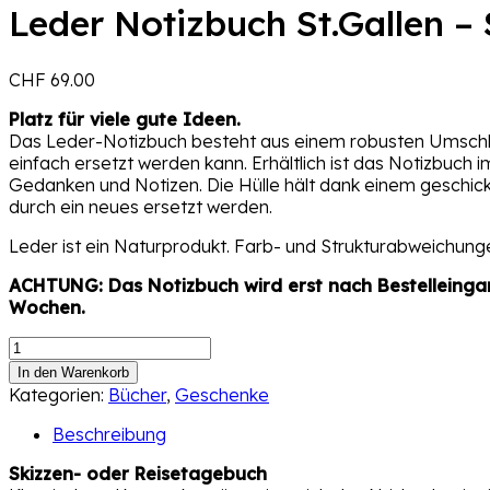
Leder Notizbuch St.Gallen 
CHF
69.00
Platz für viele gute Ideen.
Das Leder-Notizbuch besteht aus einem robusten Umschlag
einfach ersetzt werden kann. Erhältlich ist das Notizbuch
Gedanken und Notizen. Die Hülle hält dank einem geschick
durch ein neues ersetzt werden.
Leder ist ein Naturprodukt. Farb- und Strukturabweichunge
ACHTUNG: Das Notizbuch wird erst nach Bestelleinga
Wochen.
Leder
Notizbuch
In den Warenkorb
St.Gallen
Kategorien:
Bücher
,
Geschenke
–
Schwarz
Beschreibung
Schwarz
Skizzen- oder Reisetagebuch
Menge