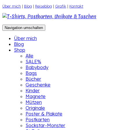
Zum
Über mich
|
Blog
|
Reiseblog
|
Grafik
|
Kontakt
Inhalt
springen
Navigation umschalten
Über mich
Blog
Shop
Alle
SALE%
Babybody
Bags
Bücher
Geschenke
Kinder
Magnete
Mützen
Originale
Poster & Plakate
Postkarten
Sockstar-Monster