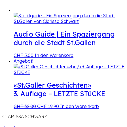
Audio Guide | Ein Spaziergang
durch die Stadt St.Gallen
CHF
5.00
In den Warenkorb
Angebot!
«St.Galler Geschichten»
3. Auflage – LETZTE STüCKE
Ursprünglicher
Aktueller
CHF
32.00
CHF
19.90
In den Warenkorb
Preis
Preis
CLARISSA SCHWARZ
war:
ist:
CHF 32.00
CHF 19.90.