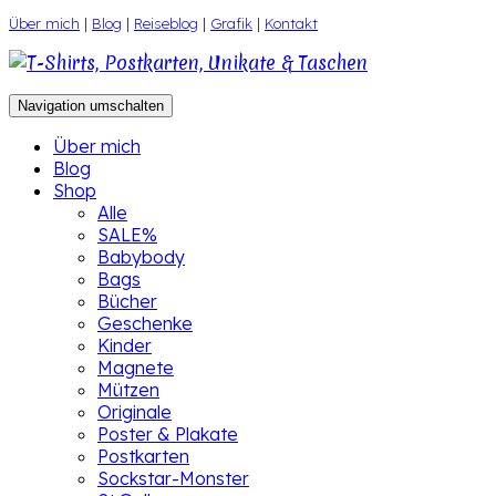
Zum
Über mich
|
Blog
|
Reiseblog
|
Grafik
|
Kontakt
Inhalt
springen
Navigation umschalten
Über mich
Blog
Shop
Alle
SALE%
Babybody
Bags
Bücher
Geschenke
Kinder
Magnete
Mützen
Originale
Poster & Plakate
Postkarten
Sockstar-Monster