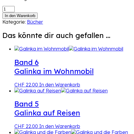
Band
1Galinka
In den Warenkorb
und
Kategorie:
Bücher
das
ABC
Das könnte dir auch gefallen …
Menge
Band 6
Galinka im Wohnmobil
CHF
22.00
In den Warenkorb
Band 5
Galinka auf Reisen
CHF
22.00
In den Warenkorb