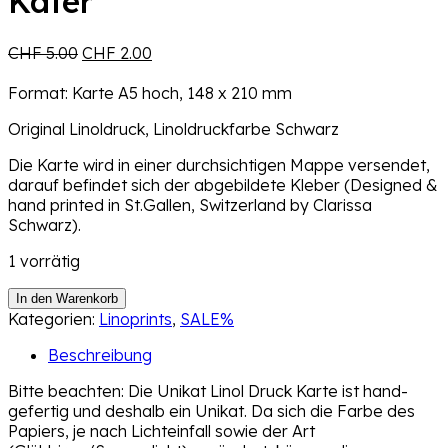
Käfer
Ursprünglicher
Aktueller
CHF
5.00
CHF
2.00
Preis
Preis
war:
ist:
Format: Karte A5 hoch, 148 x 210 mm
CHF 5.00
CHF 2.00.
Original Linoldruck, Linoldruckfarbe Schwarz
Die Karte wird in einer durchsichtigen Mappe versendet,
darauf befindet sich der abgebildete Kleber (Designed &
hand printed in St.Gallen, Switzerland by Clarissa
Schwarz).
1 vorrätig
Unikat
In den Warenkorb
–
Kategorien:
Linoprints
,
SALE%
Linol
Beschreibung
Druck
Karte
Bitte beachten: Die Unikat Linol Druck Karte ist hand-
Käfer
gefertig und deshalb ein Unikat. Da sich die Farbe des
Menge
Papiers, je nach Lichteinfall sowie der Art