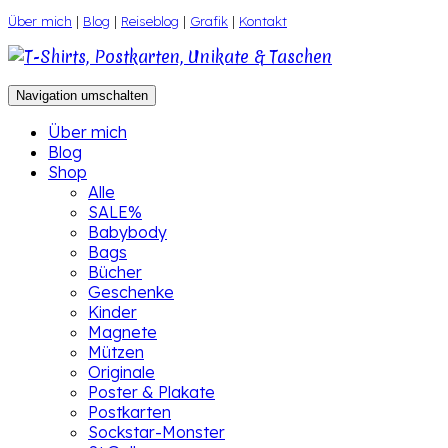
Zum
Über mich
|
Blog
|
Reiseblog
|
Grafik
|
Kontakt
Inhalt
springen
Navigation umschalten
Über mich
Blog
Shop
Alle
SALE%
Babybody
Bags
Bücher
Geschenke
Kinder
Magnete
Mützen
Originale
Poster & Plakate
Postkarten
Sockstar-Monster