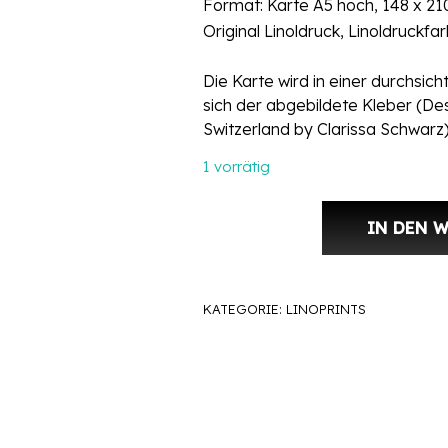
Format: Karte A5 hoch, 148 x 2
Original Linoldruck, Linoldruckf
Die Karte wird in einer durchsi
sich der abgebildete Kleber (Des
Switzerland by Clarissa Schwarz)
1 vorrätig
IN DEN 
Unikat – Linol Druck Karte Anker 
KATEGORIE:
LINOPRINTS