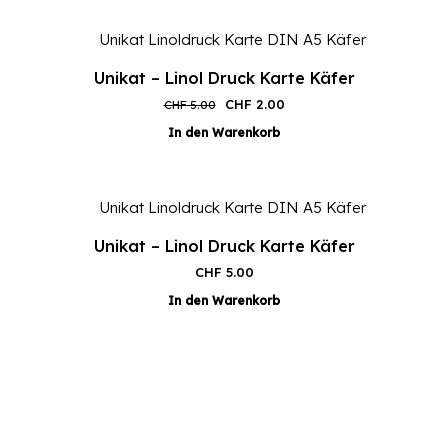
Unikat – Linol Druck Karte Käfer
Ursprünglicher
Aktueller
CHF
2.00
CHF
5.00
Preis
Preis
In den Warenkorb
war:
ist:
CHF 5.00
CHF 2.00.
Unikat – Linol Druck Karte Käfer
CHF
5.00
In den Warenkorb