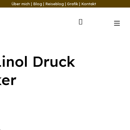
Über mich
|
Blog
|
Reiseblog
|
Grafik
|
Kontakt
Nav
ums
Linol Druck
ker