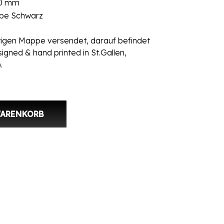
10 mm
arbe Schwarz
chtigen Mappe versendet, darauf befindet
igned & hand printed in St.Gallen,
.
WARENKORB
Menge