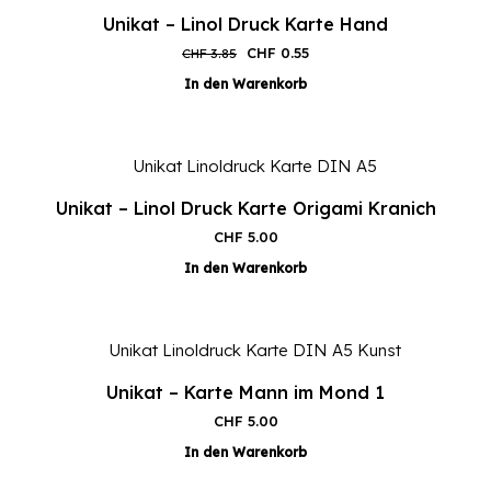
Unikat – Linol Druck Karte Hand
Ursprünglicher
Aktueller
CHF
0.55
CHF
3.85
Preis
Preis
In den Warenkorb
war:
ist:
CHF 3.85
CHF 0.55.
Unikat – Linol Druck Karte Origami Kranich
CHF
5.00
In den Warenkorb
Unikat – Karte Mann im Mond 1
CHF
5.00
In den Warenkorb