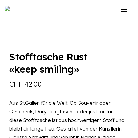
Zum
Inhalt
Nav
springen
ums
Stofftasche Rust
«keep smiling»
CHF
42.00
Aus St.Gallen für die Welt. Ob Souvenir oder
Geschenk, Daily-Tragtasche oder just for fun –
diese Stofftasche ist aus hochwertigem Stoff und
bleibt dir lange treu. Gestaltet von der Künstlerin
Clarissa Schwarz und von ihr in kleiner Auflage