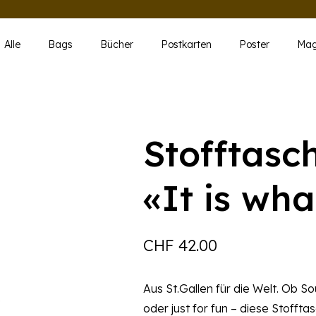
Alle
Bags
Bücher
Postkarten
Poster
Mag
Stofftasc
«It is what
CHF
42.00
Aus St.Gallen für die Welt. Ob 
oder just for fun – diese Stofft