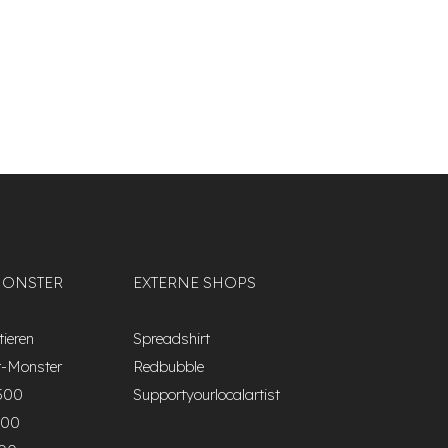
MONSTER
EXTERNE SHOPS
ieren
Spreadshirt
r-Monster
Redbubble
500
Supportyourlocalartist
000