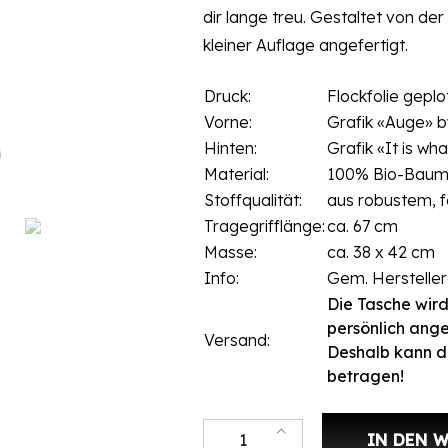
dir lange treu. Gestaltet von der
kleiner Auflage angefertigt.
Druck:
Flockfolie geplo
Vorne:
Grafik «Auge» b
Hinten:
Grafik «It is wha
Material:
100% Bio-Baum
Stoffqualität:
aus robustem, 
Tragegrifflänge:
ca. 67 cm
Masse:
ca. 38 x 42 cm
Info:
Gem. Herstelle
Die Tasche wird
persönlich ange
Versand:
Deshalb kann d
betragen!
Stofftasche Black«It is what it is
IN DEN 