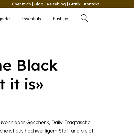
Über mich
|
Blog
|
Reiseblog
|
Grafik
|
Kontakt
nete
Essentials
Fashion
he Black
 it is»
Souvenir oder Geschenk, Daily-Tragtasche
asche ist aus hochwertigem Stoff und bleibt