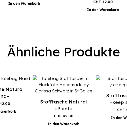
CHF
42.00
In den Warenkorb
In den Warenkorb
Ähnliche Produkte
he Natural
Stofftas
and»
Stofftasche Natural
«keep s
42.00
«Plant»
CHF
4
Warenkorb
CHF
42.00
In den W
In den Warenkorb