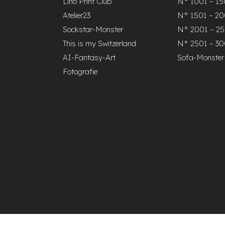
Lino Print Club
N° 1001 – 1
Atelier23
N° 1501 – 2
Sockstar-Monster
N° 2001 – 2
This is my Switzerland
N° 2501 – 3
AI-Fantasy-Art
Sofa-Monster
Fotografie