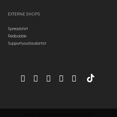
EXTERNE SHOPS
Spreadshirt
Redbubble
Supportyourlocalartist
Proteo
- A free theme designed with
by
YITH