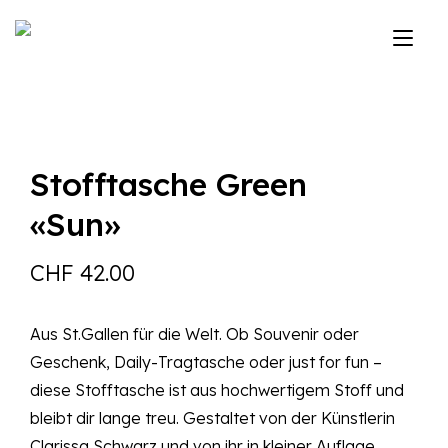
Zum
Inhalt
Nav
springen
ums
Stofftasche Green
«Sun»
CHF
42.00
Aus St.Gallen für die Welt. Ob Souvenir oder
Geschenk, Daily-Tragtasche oder just for fun –
diese Stofftasche ist aus hochwertigem Stoff und
bleibt dir lange treu. Gestaltet von der Künstlerin
Clarissa Schwarz und von ihr in kleiner Auflage