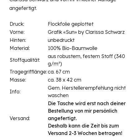
angefertigt.
Druck:
Flockfolie geplottet
Vorne:
Grafik «Sun» by Clarissa Schwarz
Hinten:
unbedruckt
Material:
100% Bio-Baumwolle
aus robustem, festem Stoff (340
Stoffqualität:
g/m²)
Tragegrifflänge:
ca. 67 cm
Masse:
ca. 38 x 42 cm
Gem. Herstellerempfehlung nicht
Info:
waschen
Die Tasche wird erst nach deiner
Bestellung von mir persönlich
Versand:
angefertigt.
Deshalb kann die Zeit bis zum
Versand 2-3 Wochen betragen!