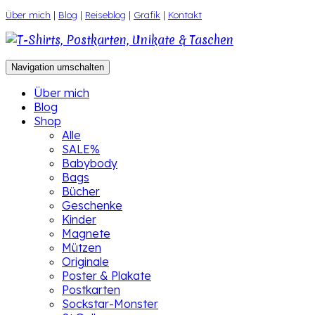
Zum
Über mich
|
Blog
|
Reiseblog
|
Grafik
|
Kontakt
Inhalt
springen
Navigation umschalten
Über mich
Blog
Shop
Alle
SALE%
Babybody
Bags
Bücher
Geschenke
Kinder
Magnete
Mützen
Originale
Poster & Plakate
Postkarten
Sockstar-Monster