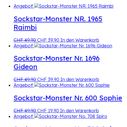
Menge
Angebot!
Sockstar-Monster NR. 1965
Raimbi
Ursprünglicher
Aktueller
CHF
49.90
CHF
39.90
In den Warenkorb
Preis
Preis
Angebot!
war:
ist:
CHF 49.90
CHF 39.90.
Sockstar-Monster Nr. 1696
Gideon
Ursprünglicher
Aktueller
CHF
49.90
CHF
39.90
In den Warenkorb
Preis
Preis
Angebot!
war:
ist:
CHF 49.90
CHF 39.90.
Sockstar-Monster Nr. 600 Sophie
Ursprünglicher
Aktueller
CHF
49.90
CHF
19.90
In den Warenkorb
Preis
Preis
Angebot!
war:
ist: