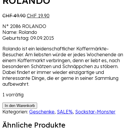
ROLANDO
Ursprünglicher
Aktueller
CHF
49.90
CHF
19.90
Preis
Preis
N° 2086 ROLANDO
war:
ist:
Name: Rolando
CHF 49.90
CHF 19.90.
Geburtstag: 09.09.2015
Rolando ist ein leidenschaftlicher Koffermärkte-
Besucher. Am liebsten würde er jedes Wochenende an
einem Koffermarkt verbringen, denn er liebt es, nach
besonderen Schätzen und Schnäppchen zu stöbern.
Dabei findet er immer wieder einzigartige und
interessante Dinge, die er gerne in seiner Sammlung
aufbewahrt.
1 vorrätig
Sockstar-
In den Warenkorb
Monster
Kategorien:
Geschenke
,
SALE%
,
Sockstar-Monster
N°
2086
Ähnliche Produkte
ROLANDO