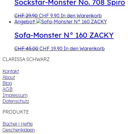
CHF 49.90
CHF 19.90.
Sockstar-Monster No. 708 Spiro
Ursprünglicher
Aktueller
CHF
29.90
CHF
9.90
In den Warenkorb
Preis
Preis
Angebot!
war:
ist:
CHF 29.90
CHF 9.90.
Sofa-Monster N° 160 ZACKY
Ursprünglicher
Aktueller
CHF
45.00
CHF
19.90
In den Warenkorb
Preis
Preis
CLARISSA SCHWARZ
war:
ist:
CHF 45.00
CHF 19.90.
Kontakt
About
Blog
AGB
Impressum
Datenschutz
PRODUKTE
Bücher | Hefte
Geschenkideen