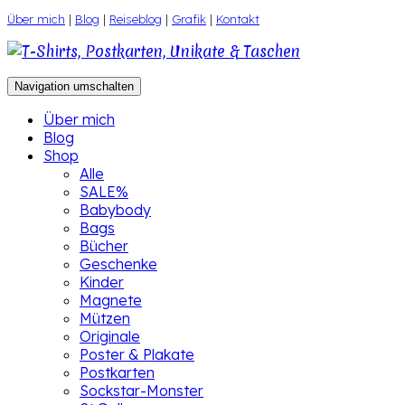
Zum
Über mich
|
Blog
|
Reiseblog
|
Grafik
|
Kontakt
Inhalt
springen
Navigation umschalten
Über mich
Blog
Shop
Alle
SALE%
Babybody
Bags
Bücher
Geschenke
Kinder
Magnete
Mützen
Originale
Poster & Plakate
Postkarten
Sockstar-Monster