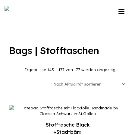
Zum
Inhalt
Nav
springen
ums
Bags | Stofftaschen
Nach
Ergebnisse 145 – 177 von 177 werden angezeigt
Aktualitä
sortiert
Stofftasche Black
«Stadtbär»