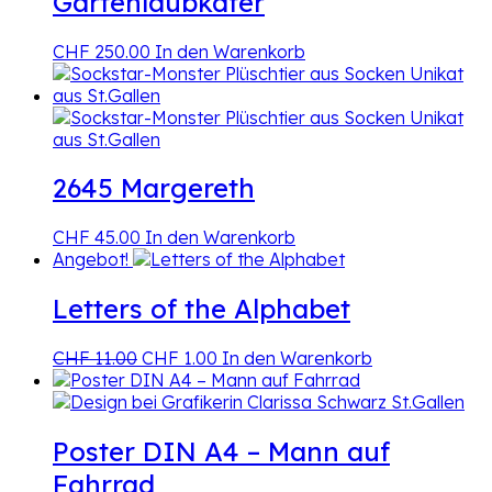
Gartenlaubkäfer
CHF
250.00
In den Warenkorb
2645 Margereth
CHF
45.00
In den Warenkorb
Angebot!
Letters of the Alphabet
Ursprünglicher
Aktueller
CHF
11.00
CHF
1.00
In den Warenkorb
Preis
Preis
war:
ist:
CHF 11.00
CHF 1.00.
Poster DIN A4 – Mann auf
Fahrrad