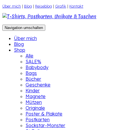
Zum
Über mich
|
Blog
|
Reiseblog
|
Grafik
|
Kontakt
Inhalt
springen
Navigation umschalten
Über mich
Blog
Shop
Alle
SALE%
Babybody
Bags
Bücher
Geschenke
Kinder
Magnete
Mützen
Originale
Poster & Plakate
Postkarten
Sockstar-Monster