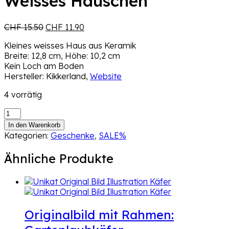
Weisses Häuschen
Ursprünglicher
Aktueller
CHF
15.50
CHF
11.90
Preis
Preis
Kleines weisses Haus aus Keramik
war:
ist:
Breite: 12,8 cm, Höhe: 10,2 cm
CHF 15.50
CHF 11.90.
Kein Loch am Boden
Hersteller: Kikkerland,
Website
4 vorrätig
Weisses
Häuschen
In den Warenkorb
Menge
Kategorien:
Geschenke
,
SALE%
Ähnliche Produkte
Originalbild mit Rahmen: