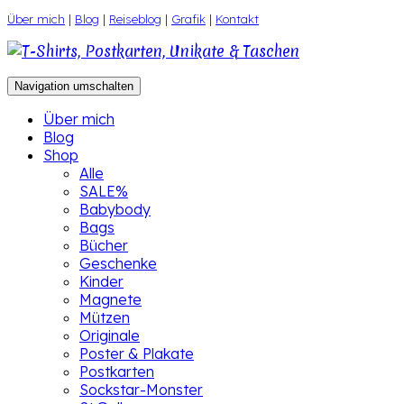
Zum
Über mich
|
Blog
|
Reiseblog
|
Grafik
|
Kontakt
Inhalt
springen
Navigation umschalten
Über mich
Blog
Shop
Alle
SALE%
Babybody
Bags
Bücher
Geschenke
Kinder
Magnete
Mützen
Originale
Poster & Plakate
Postkarten
Sockstar-Monster