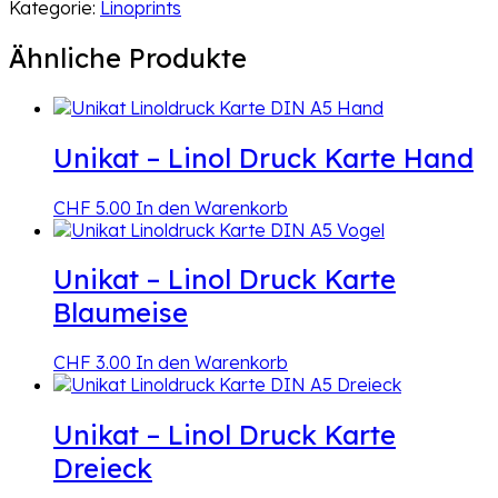
–
Kategorie:
Linoprints
Linoldruck
–
Ähnliche Produkte
Zwiebel
Knoblauch
–
2
Unikat – Linol Druck Karte Hand
|
2
-
CHF
5.00
In den Warenkorb
01/23
Menge
Unikat – Linol Druck Karte
Blaumeise
CHF
3.00
In den Warenkorb
Unikat – Linol Druck Karte
Dreieck