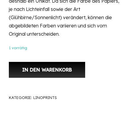
deshalb ein Unikat. Da sich die Farbe des Papiers,
je nach Lichteinfall sowie der Art
(Glühbirne/Sonnenlicht) verändert, können die
abgebildeten Farben variieren und sich vom
Original unterscheiden.
1 vorrätig
Unikat – Linoldruck – A4 – Tiger 3 Menge
IN DEN WARENKORB
KATEGORIE:
LINOPRINTS