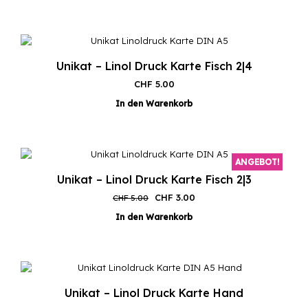
Unikat – Linol Druck Karte Fisch 2|4
CHF
5.00
In den Warenkorb
ANGEBOT!
Unikat – Linol Druck Karte Fisch 2|3
Ursprünglicher
Aktueller
CHF
3.00
CHF
5.00
Preis
Preis
In den Warenkorb
war:
ist:
CHF 5.00
CHF 3.00.
Unikat – Linol Druck Karte Hand