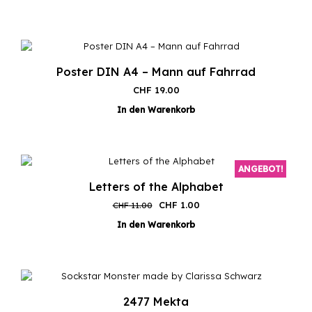
Poster DIN A4 – Mann auf Fahrrad
CHF
19.00
In den Warenkorb
ANGEBOT!
Letters of the Alphabet
Ursprünglicher
Aktueller
CHF
1.00
CHF
11.00
Preis
Preis
In den Warenkorb
war:
ist:
CHF 11.00
CHF 1.00.
2477 Mekta