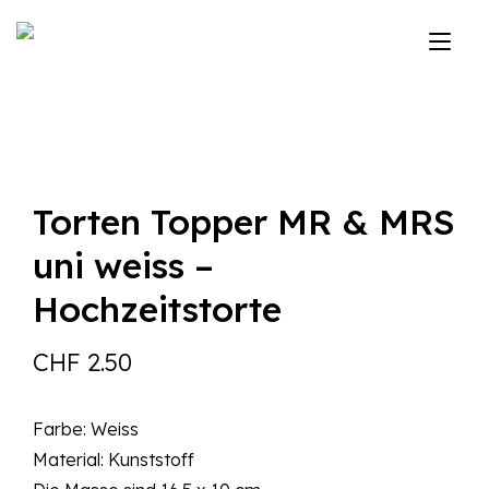
Zum
Inhalt
Nav
springen
ums
Torten Topper MR & MRS
uni weiss –
Hochzeitstorte
CHF
2.50
Farbe: Weiss
Material: Kunststoff