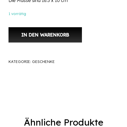
Die Masse sind 16.5 x 10 cm
1 vorrätig
Torten Topper MR & MRS uni weiss - Hochzeitstorte Menge
IN DEN WARENKORB
KATEGORIE:
GESCHENKE
Ähnliche Produkte