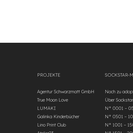
PROJEKTE
SOCKSTAR-
Agentur Schwarzmatt GmbH
Noch zu adopt
True Moon Love
Über Socksta
LUMAKI
N° 0001 – 0
Galinka Kinderbücher
N° 0501 – 1
Lino Print Club
N° 1001 – 1