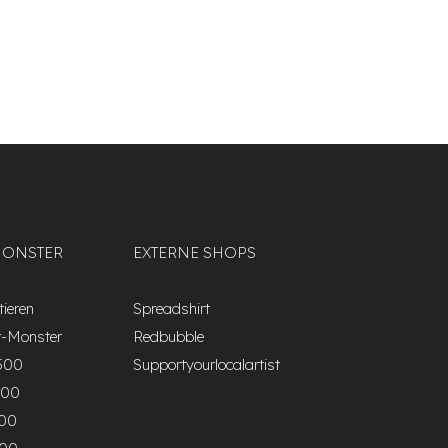
MONSTER
EXTERNE SHOPS
ieren
Spreadshirt
r-Monster
Redbubble
500
Supportyourlocalartist
000
500