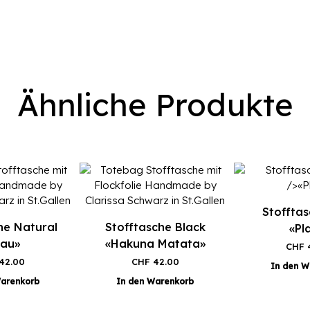
Ähnliche Produkte
Stofftas
he Natural
Stofftasche Black
«Pl
iau»
«Hakuna Matata»
CHF
4
42.00
CHF
42.00
In den W
Warenkorb
In den Warenkorb