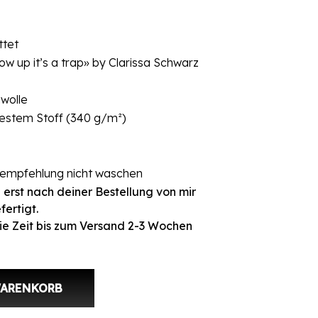
ttet
ow up it’s a trap» by Clarissa Schwarz
wolle
festem Stoff (340 g/m²)
rempfehlung nicht waschen
 erst nach deiner Bestellung von mir
fertigt.
ie Zeit bis zum Versand 2-3 Wochen
 up» Menge
WARENKORB