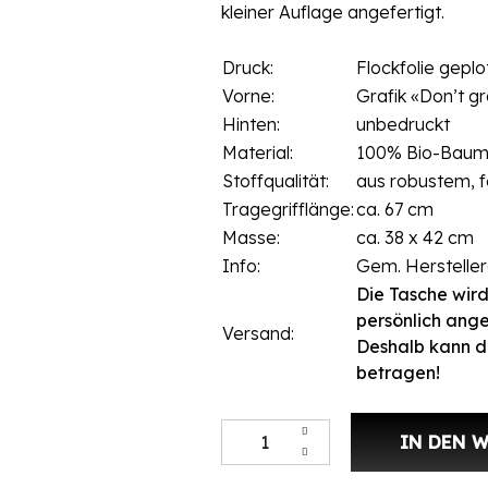
kleiner Auflage angefertigt.
Druck:
Flockfolie geplo
Vorne:
Grafik «Don’t gr
Hinten:
unbedruckt
Material:
100% Bio-Baum
Stoffqualität:
aus robustem, 
Tragegrifflänge:
ca. 67 cm
Masse:
ca. 38 x 42 cm
Info:
Gem. Herstelle
Die Tasche wird
persönlich ange
Versand:
Deshalb kann d
betragen!
Stofftasche Senfgelb«Don't grow
IN DEN 