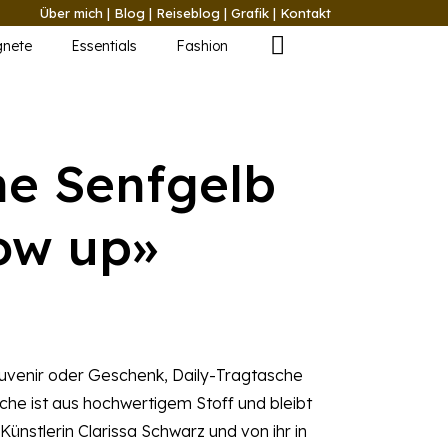
Über mich
|
Blog
|
Reiseblog
|
Grafik
|
Kontakt
nete
Essentials
Fashion
he Senfgelb
ow up»
Souvenir oder Geschenk, Daily-Tragtasche
asche ist aus hochwertigem Stoff und bleibt
 Künstlerin Clarissa Schwarz und von ihr in