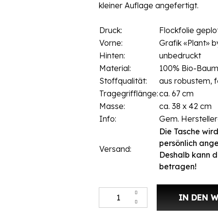
kleiner Auflage angefertigt.
Druck:
Flockfolie geplo
Vorne:
Grafik «Plant» 
Hinten:
unbedruckt
Material:
100% Bio-Baum
Stoffqualität:
aus robustem, 
Tragegrifflänge:
ca. 67 cm
Masse:
ca. 38 x 42 cm
Info:
Gem. Herstelle
Die Tasche wird
persönlich ange
Versand:
Deshalb kann d
betragen!
Stofftasche Indigo«Plant» Menge
IN DEN 