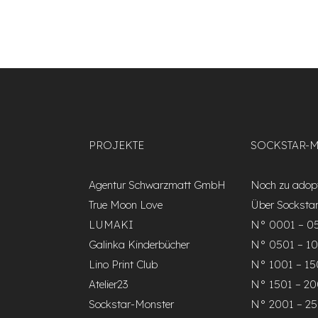
PROJEKTE
SOCKSTAR-
Agentur Schwarzmatt GmbH
Noch zu adopt
True Moon Love
Über Socksta
LUMAKI
N° 0001 – 0
Galinka Kinderbücher
N° 0501 – 1
Lino Print Club
N° 1001 – 1
Atelier23
N° 1501 – 2
Sockstar-Monster
N° 2001 – 2