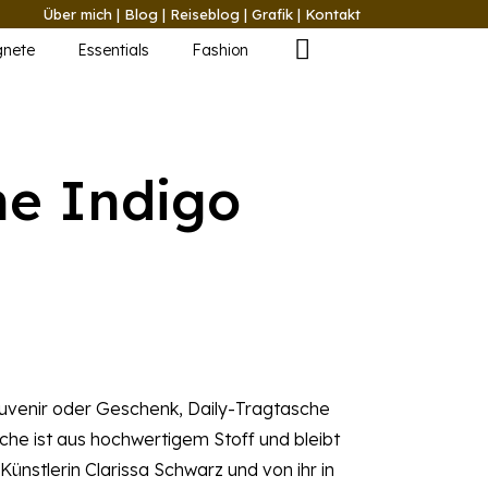
Über mich
|
Blog
|
Reiseblog
|
Grafik
|
Kontakt
nete
Essentials
Fashion
he Indigo
Souvenir oder Geschenk, Daily-Tragtasche
asche ist aus hochwertigem Stoff und bleibt
 Künstlerin Clarissa Schwarz und von ihr in