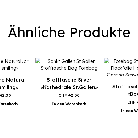
Ähnliche Produkte
he Natural
Stofftasche Silver
Stofftasc
smiling»
«Kathedrale St.Gallen»
«Bo
42.00
CHF
42.00
CHF
4
Warenkorb
In den Warenkorb
In den W