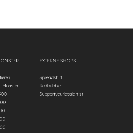
MONSTER
EXTERNE SHOPS
ieren
Spreadshirt
r-Monster
Redbubble
500
Supportyourlocalartist
000
500
000
500