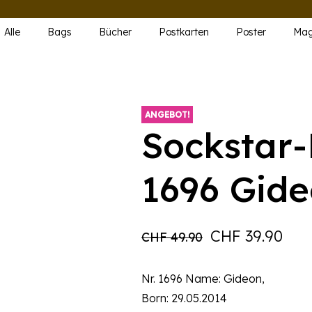
Alle
Bags
Bücher
Postkarten
Poster
Mag
ANGEBOT!
Sockstar-
1696 Gid
Ursprüngliche
Aktu
CHF
39.90
CHF
49.90
Preis
Prei
Nr. 1696 Name: Gideon,
war:
ist:
Born: 29.05.2014
CHF 49.90
CHF