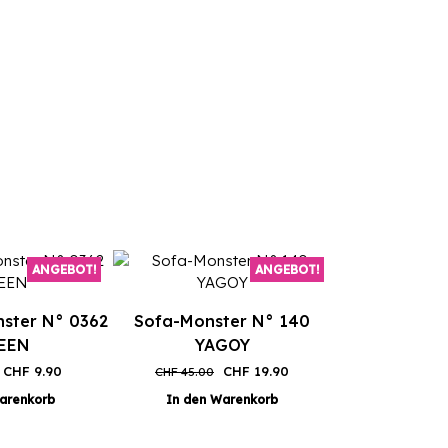
ANGEBOT!
ANGEBOT!
ster N° 0362
Sofa-Monster N° 140
EEN
YAGOY
Ursprünglicher
Aktueller
Ursprünglicher
Aktueller
CHF
9.90
CHF
19.90
CHF
45.00
Preis
Preis
Preis
Preis
arenkorb
In den Warenkorb
war:
ist:
war:
ist:
CHF 39.90
CHF 9.90.
CHF 45.00
CHF 19.90.