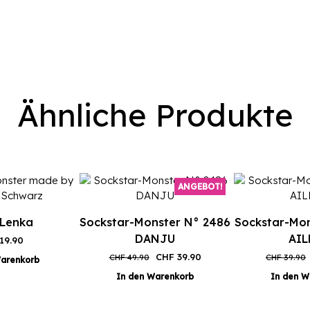
Ähnliche Produkte
ANGEBOT!
 Lenka
Sockstar-Monster N° 2486
Sockstar-Mon
DANJU
AIL
19.90
Ursprünglicher
Aktueller
CHF
39.90
CHF
49.90
CHF
39.90
Warenkorb
Preis
Preis
In den Warenkorb
In den W
war:
ist:
CHF 49.90
CHF 39.90.