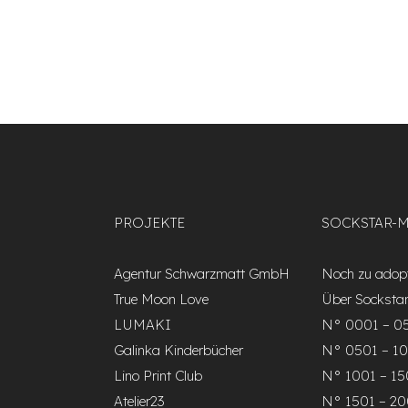
PROJEKTE
SOCKSTAR-
Agentur Schwarzmatt GmbH
Noch zu adopt
True Moon Love
Über Socksta
LUMAKI
N° 0001 – 0
Galinka Kinderbücher
N° 0501 – 1
Lino Print Club
N° 1001 – 1
Atelier23
N° 1501 – 2