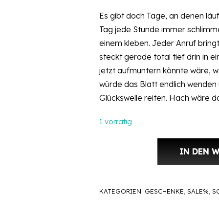
Es gibt doch Tage, an denen läuf
Tag jede Stunde immer schlimme
einem kleben. Jeder Anruf bring
steckt gerade total tief drin in 
jetzt aufmuntern könnte wäre, 
würde das Blatt endlich wenden
Glückswelle reiten. Hach wäre d
1 vorrätig
IN DEN 
Sockstar-Monster Nr. 1696 Gideo
KATEGORIEN:
GESCHENKE
,
SALE%
,
S