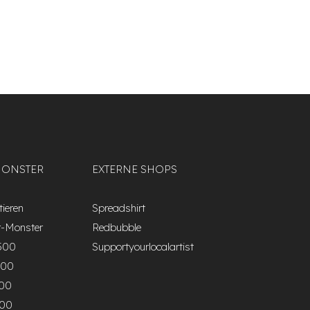
MONSTER
EXTERNE SHOPS
ieren
Spreadshirt
r-Monster
Redbubble
500
Supportyourlocalartist
000
500
000