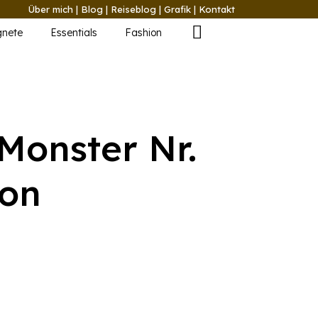
Über mich
|
Blog
|
Reiseblog
|
Grafik
|
Kontakt
nete
Essentials
Fashion
Monster Nr.
eon
r
eller
s
 39.90.