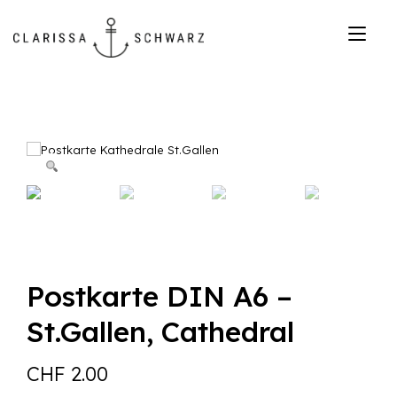
Zum
Inhalt
Nav
springen
ums
Postkarte DIN A6 –
St.Gallen, Cathedral
CHF
2.00