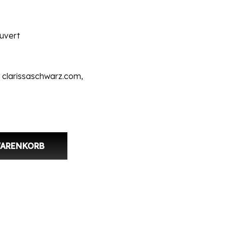
uvert
 clarissaschwarz.com,
 Mann auf dem Fahrrad Menge
WARENKORB