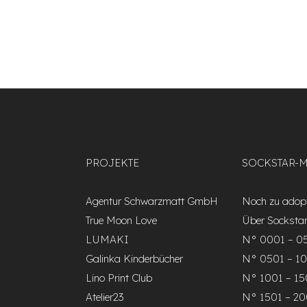
PROJEKTE
SOCKSTAR-
Agentur Schwarzmatt GmbH
Noch zu adopt
True Moon Love
Über Socksta
LUMAKI
N° 0001 – 0
Galinka Kinderbücher
N° 0501 – 1
Lino Print Club
N° 1001 – 1
Atelier23
N° 1501 – 2