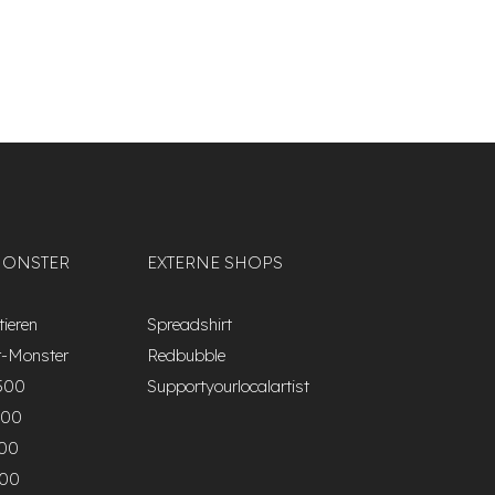
MONSTER
EXTERNE SHOPS
ieren
Spreadshirt
r-Monster
Redbubble
500
Supportyourlocalartist
000
500
000