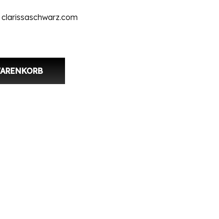
, clarissaschwarz.com
Dach Menge
WARENKORB