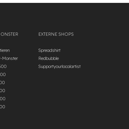
MONSTER
EXTERNE SHOPS
ieren
Spreadshirt
r-Monster
Redbubble
500
Supportyourlocalartist
000
500
000
500
000