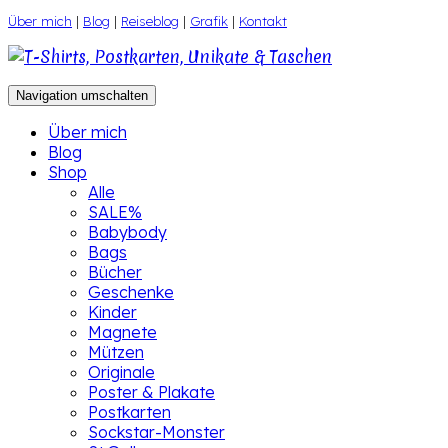
Zum
Über mich
|
Blog
|
Reiseblog
|
Grafik
|
Kontakt
Inhalt
springen
Navigation umschalten
Über mich
Blog
Shop
Alle
SALE%
Babybody
Bags
Bücher
Geschenke
Kinder
Magnete
Mützen
Originale
Poster & Plakate
Postkarten
Sockstar-Monster