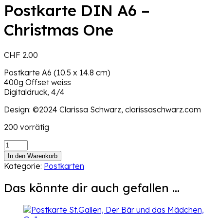
Postkarte DIN A6 –
Christmas One
CHF
2.00
Postkarte A6 (10.5 x 14.8 cm)
400g Offset weiss
Digitaldruck, 4/4
Design: ©2024 Clarissa Schwarz, clarissaschwarz.com
200 vorrätig
Postkarte
DIN
In den Warenkorb
A6
Kategorie:
Postkarten
–
Christmas
Das könnte dir auch gefallen …
One
Menge