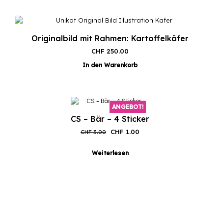
Originalbild mit Rahmen: Kartoffelkäfer
CHF
250.00
In den Warenkorb
ANGEBOT!
CS – Bär – 4 Sticker
Ursprünglicher
Aktueller
CHF
1.00
CHF
3.00
Preis
Preis
war:
ist:
Weiterlesen
CHF 3.00
CHF 1.00.