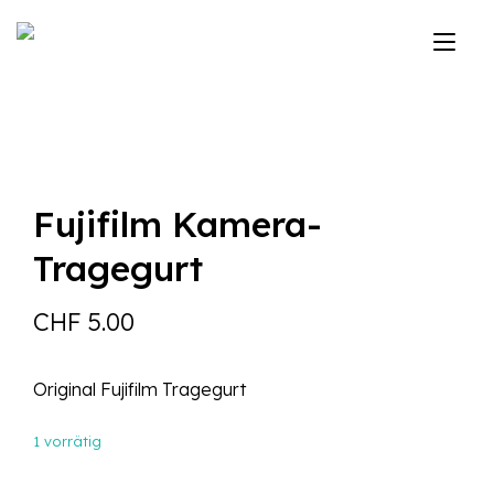
Zum
Inhalt
Nav
springen
ums
Fujifilm Kamera-
Tragegurt
CHF
5.00
Original Fujifilm Tragegurt
1 vorrätig
Fujifilm Kamera-Tragegurt Menge