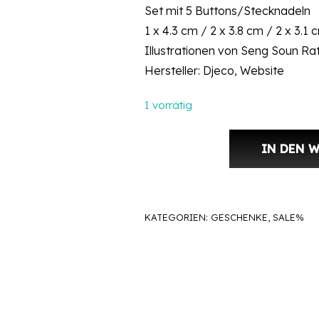
Set mit 5 Buttons/Stecknadeln
war:
ist:
1 x 4.3 cm / 2 x 3.8 cm / 2 x 3.1 
CHF 13.90
CHF 8
Illustrationen von Seng Soun R
Hersteller:
Djeco, Website
1 vorrätig
IN DEN 
Anstecknadel Buttons by Seng S
KATEGORIEN:
GESCHENKE
,
SALE%