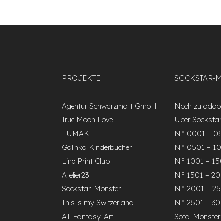
PROJEKTE
SOCKSTAR-
Agentur Schwarzmatt GmbH
Noch zu adopt
True Moon Love
Über Socksta
LUMAKI
N° 0001 – 0
Galinka Kinderbücher
N° 0501 – 1
Lino Print Club
N° 1001 – 1
Atelier23
N° 1501 – 2
Sockstar-Monster
N° 2001 – 2
This is my Switzerland
N° 2501 – 3
AI-Fantasy-Art
Sofa-Monster