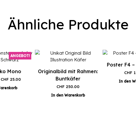
Ähnliche Produkte
ANGEBOT!
Poster F4 –
oko Mono
Originalbild mit Rahmen:
CHF
1
Buntkäfer
Ursprünglicher
Aktueller
CHF
25.00
In den W
Preis
Preis
CHF
250.00
Warenkorb
war:
ist:
In den Warenkorb
CHF 45.00
CHF 25.00.