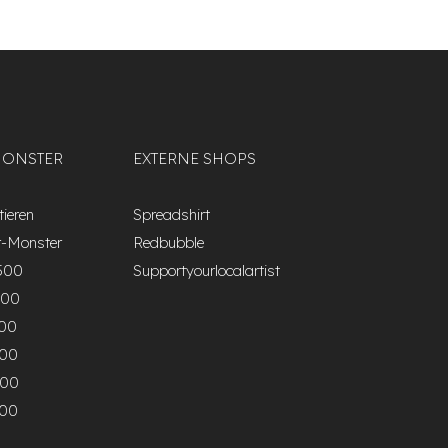
MONSTER
EXTERNE SHOPS
ieren
Spreadshirt
r-Monster
Redbubble
500
Supportyourlocalartist
000
500
000
500
000