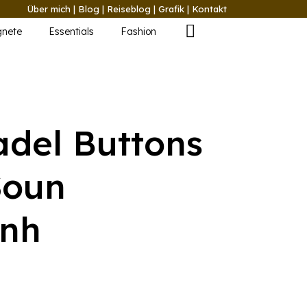
Über mich
|
Blog
|
Reiseblog
|
Grafik
|
Kontakt
nete
Essentials
Fashion
del Buttons
Soun
nh
r
ller