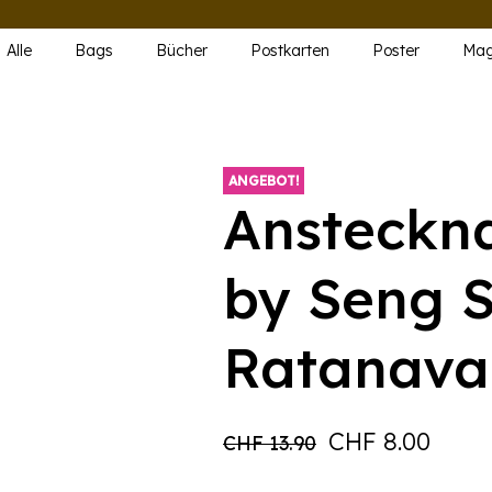
Alle
Bags
Bücher
Postkarten
Poster
Mag
ANGEBOT!
Ansteckna
by Seng 
Ratanava
Ursprüngliche
Aktue
CHF
8.00
CHF
13.90
Preis
Preis