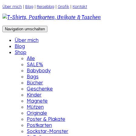
Zum
Über mich
|
Blog
|
Reiseblog
|
Grafik
|
Kontakt
Inhalt
springen
Navigation umschalten
Über mich
Blog
Shop
Alle
SALE%
Babybody
Bags
Bücher
Geschenke
Kinder
Magnete
Mützen
Originale
Poster & Plakate
Postkarten
Sockstar-Monster