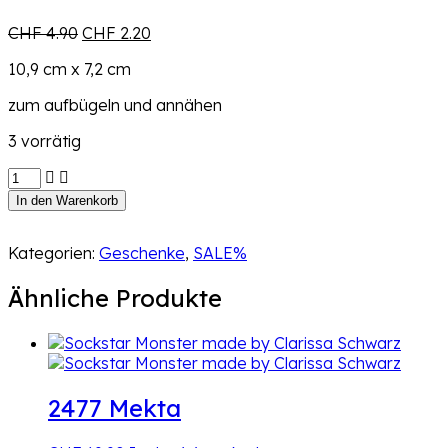
Ursprünglicher
Aktueller
CHF
4.90
CHF
2.20
Preis
Preis
10,9 cm x 7,2 cm
war:
ist:
CHF 4.90
CHF 2.20.
zum aufbügeln und annähen
3 vorrätig
Bügelbild
Game
In den Warenkorb
Girl
Menge
Kategorien:
Geschenke
,
SALE%
Ähnliche Produkte
2477 Mekta