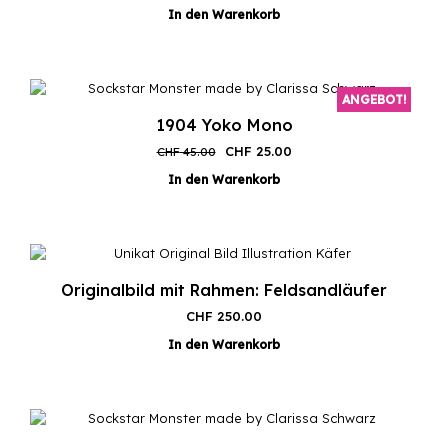
In den Warenkorb
ANGEBOT!
1904 Yoko Mono
Ursprünglicher
Aktueller
CHF
25.00
CHF
45.00
Preis
Preis
In den Warenkorb
war:
ist:
CHF 45.00
CHF 25.00.
Originalbild mit Rahmen: Feldsandläufer
CHF
250.00
In den Warenkorb