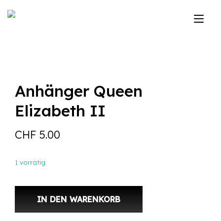
Zum
Inhalt
Nav
springen
ums
Anhänger Queen
Elizabeth II
CHF
5.00
1 vorrätig
Anhänger Queen Elizabeth II Menge
IN DEN WARENKORB