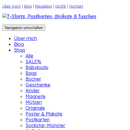
Zum
Über mich
|
Blog
|
Reiseblog
|
Grafik
|
Kontakt
Inhalt
springen
Navigation umschalten
Über mich
Blog
Shop
Alle
SALE%
Babybody
Bags
Bücher
Geschenke
Kinder
Magnete
Mützen
Originale
Poster & Plakate
Postkarten
Sockstar-Monster