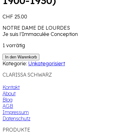
1900-1930)
CHF
25.00
NOTRE DAME DE LOURDES
Je suis l’Immaculée Conception
1 vorrätig
Anhänger
In den Warenkorb
Notre
Kategorie:
Unkategorisiert
Dame
CLARISSA SCHWARZ
(ca.
1900-
Kontakt
1930)
About
Menge
Blog
AGB
Impressum
Datenschutz
PRODUKTE