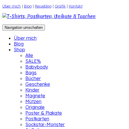
Zum
Über mich
|
Blog
|
Reiseblog
|
Grafik
|
Kontakt
Inhalt
springen
Navigation umschalten
Über mich
Blog
Shop
Alle
SALE%
Babybody
Bags
Bücher
Geschenke
Kinder
Magnete
Mützen
Originale
Poster & Plakate
Postkarten
Sockstar-Monster