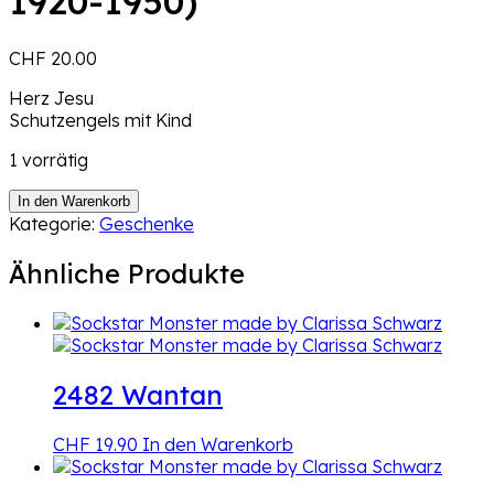
1920-1950)
CHF
20.00
Herz Jesu
Schutzengels mit Kind
1 vorrätig
Anhänger
In den Warenkorb
Schutzengel
Kategorie:
Geschenke
(ca.
1920-
Ähnliche Produkte
1950)
Menge
2482 Wantan
CHF
19.90
In den Warenkorb